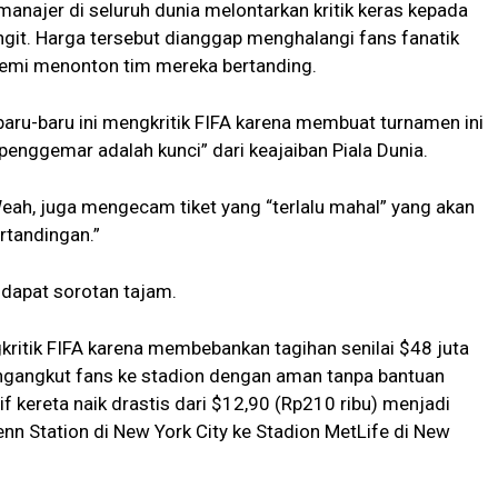
anajer di seluruh dunia melontarkan kritik keras kepada
ngit. Harga tersebut dianggap menghalangi fans fanatik
emi menonton tim mereka bertanding.
baru-baru ini mengkritik FIFA karena membuat turnamen ini
enggemar adalah kunci” dari keajaiban Piala Dunia.
eah, juga mengecam tiket yang “terlalu mahal” yang akan
rtandingan.”
endapat sorotan tajam.
gkritik FIFA karena membebankan tagihan senilai $48 juta
ngangkut fans ke stadion dengan aman tanpa bantuan
if kereta naik drastis dari $12,90 (Rp210 ribu) menjadi
enn Station di New York City ke Stadion MetLife di New