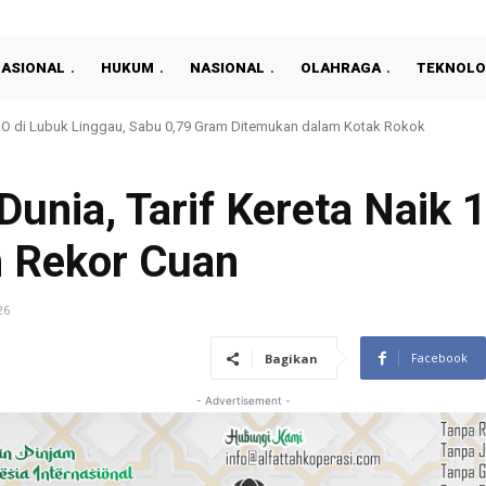
NASIONAL
HUKUM
NASIONAL
OLAHRAGA
TEKNOLO
ode 2026-2030, Patelki Prabumulih Diminta Perkuat Profesionalisme
Dunia, Tarif Kereta Naik 
n Rekor Cuan
26
Facebook
Bagikan
- Advertisement -