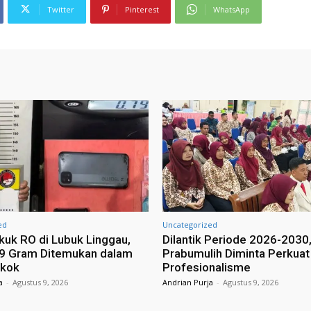
Twitter
Pinterest
WhatsApp
ed
Uncategorized
ekuk RO di Lubuk Linggau,
Dilantik Periode 2026-2030,
79 Gram Ditemukan dalam
Prabumulih Diminta Perkuat
okok
Profesionalisme
a
-
Agustus 9, 2026
Andrian Purja
-
Agustus 9, 2026