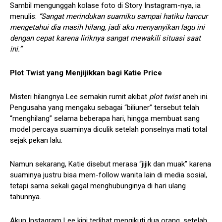
Sambil mengunggah kolase foto di Story Instagram-nya, ia
menulis:
“Sangat merindukan suamiku sampai hatiku hancur
mengetahui dia masih hilang, jadi aku menyanyikan lagu ini
dengan cepat karena liriknya sangat mewakili situasi saat
ini.”
Plot Twist yang Menjijikkan bagi Katie Price
Misteri hilangnya Lee semakin rumit akibat
plot twist
aneh ini.
Pengusaha yang mengaku sebagai “biliuner” tersebut telah
“menghilang” selama beberapa hari, hingga membuat sang
model percaya suaminya diculik setelah ponselnya mati total
sejak pekan lalu.
Namun sekarang, Katie disebut merasa “jijik dan muak” karena
suaminya justru bisa mem-follow wanita lain di media sosial,
tetapi sama sekali gagal menghubunginya di hari ulang
tahunnya.
Akun Instagram Lee kini terlihat mengikuti dua orang, setelah