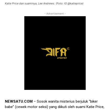
Katie Price dan suaminya, Lee Andrews. (Foto: IG @katieprice)
- Advertisement -
NEWSATU.COM
– Sosok wanita misterius berjuluk “biker
babe” (cewek motor seksi) yang diikuti oleh suami Katie Price,