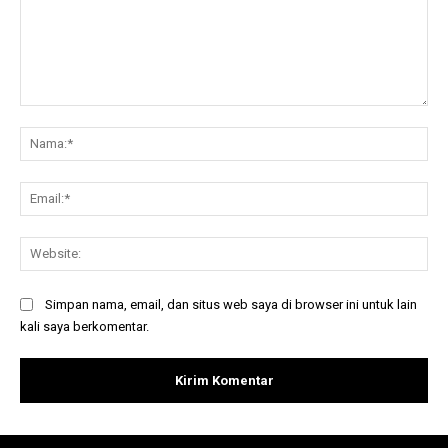
Komentar:
Na
Ema
Web
Simpan nama, email, dan situs web saya di browser ini untuk lain
kali saya berkomentar.