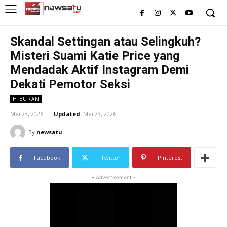
Skandal Settingan atau Selingkuh?
Misteri Suami Katie Price yang
Mendadak Aktif Instagram Demi
Dekati Pemotor Seksi
HIBURAN
Mei 23, 2026
Updated:
Mei 23, 2026
By
newsatu
Facebook
Twitter
Pinterest
- Advertisement -