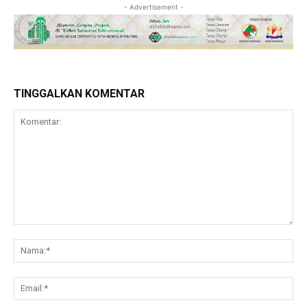
- Advertisement -
TINGGALKAN KOMENTAR
Komentar:
Na
Ema