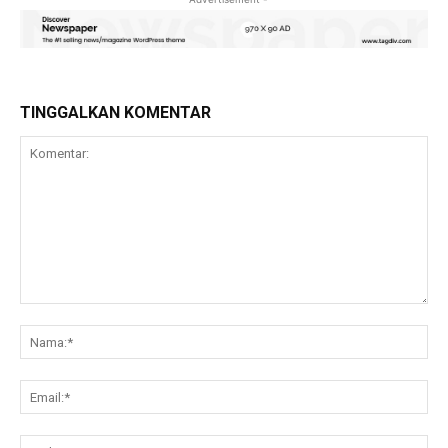
TINGGALKAN KOMENTAR
Komentar:
Na
Ema
Web