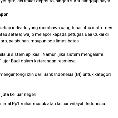
yet giro, sertifikat deposito, hingga surat sanggup bayar.
apor
etiap individu yang membawa uang tunai atau instrumen
atau setara) wajib melapor kepada petugas Bea Cukai di
ndara, pelabuhan, maupun pos lintas batas.
melalui sistem aplikasi. Namun, jika sistem mengalami
,” ujar Budi dalam keterangan resminya.
b mengantongi izin dari Bank Indonesia (BI) untuk kategori
ta ke luar negeri.
imal Rp1 miliar masuk atau keluar wilayah Indonesia.