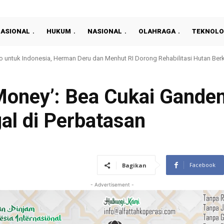
NASIONAL
HUKUM
NASIONAL
OLAHRAGA
TEKNOLO
uk Indonesia, Herman Deru dan Menhut RI Dorong Rehabilitasi Hutan Berkela
nan Pertanahan yang Profesional, Kantah Prabumulih Gelar Sosialisasi
e Money’: Bea Cukai Gand
gal di Perbatasan
Facebook
Bagikan
- Advertisement -