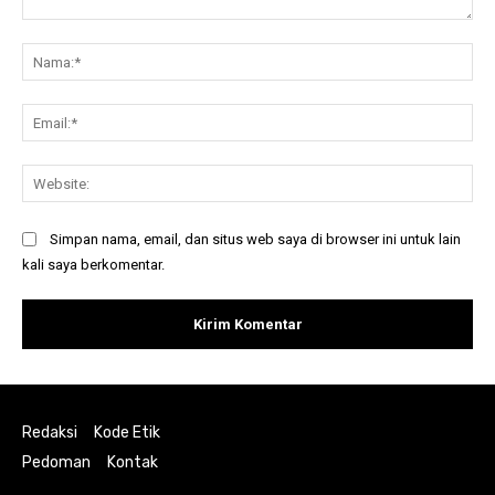
Komentar:
Na
Ema
Web
Simpan nama, email, dan situs web saya di browser ini untuk lain
kali saya berkomentar.
Redaksi
Kode Etik
Pedoman
Kontak