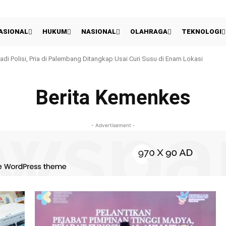
ASIONAL
HUKUM
NASIONAL
OLAHRAGA
TEKNOLOGI
 Polisi, Pria di Palembang Ditangkap Usai Curi Susu di Enam Lokasi
erbagi dan Berkarya, Linda Apriana Arlan Apresiasi Kiprah IKABOGA Prabumul
Berita Kemenkes
- Advertisement -