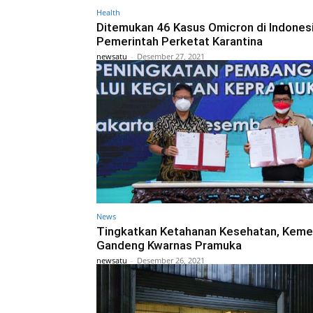
Health
Ditemukan 46 Kasus Omicron di Indonesi
Pemerintah Perketat Karantina
newsatu
-
Desember 27, 2021
News
Tingkatkan Ketahanan Kesehatan, Kem
Gandeng Kwarnas Pramuka
newsatu
-
Desember 26, 2021