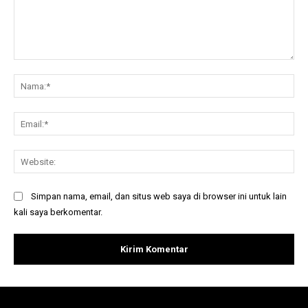
Komentar:
Na
Ema
Web
Simpan nama, email, dan situs web saya di browser ini untuk lain
kali saya berkomentar.