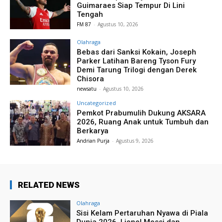
Guimaraes Siap Tempur Di Lini
Tengah
FM 87
-
Agustus 10, 2026
Olahraga
Bebas dari Sanksi Kokain, Joseph
Parker Latihan Bareng Tyson Fury
Demi Tarung Trilogi dengan Derek
Chisora
newsatu
-
Agustus 10, 2026
Uncategorized
Pemkot Prabumulih Dukung AKSARA
2026, Ruang Anak untuk Tumbuh dan
Berkarya
Andrian Purja
-
Agustus 9, 2026
RELATED NEWS
Olahraga
Sisi Kelam Pertaruhan Nyawa di Piala
Dunia 2026, Lionel Messi dan