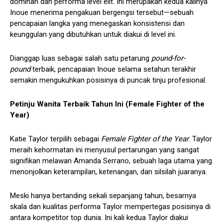
dominan dan performa level elit. Ini merupakan kedua kalinya
Inoue menerima pengakuan bergengsi tersebut—sebuah
pencapaian langka yang menegaskan konsistensi dan
keunggulan yang dibutuhkan untuk diakui di level ini.
Dianggap luas sebagai salah satu petarung
pound-for-
pound
terbaik, pencapaian Inoue selama setahun terakhir
semakin mengukuhkan posisinya di puncak tinju profesional.
Petinju Wanita Terbaik Tahun Ini (Female Fighter of the
Year)
Katie Taylor terpilih sebagai
Female Fighter of the Year
. Taylor
meraih kehormatan ini menyusul pertarungan yang sangat
signifikan melawan Amanda Serrano, sebuah laga utama yang
menonjolkan keterampilan, ketenangan, dan silsilah juaranya.
Meski hanya bertanding sekali sepanjang tahun, besarnya
skala dan kualitas performa Taylor mempertegas posisinya di
antara kompetitor top dunia. Ini kali kedua Taylor diakui