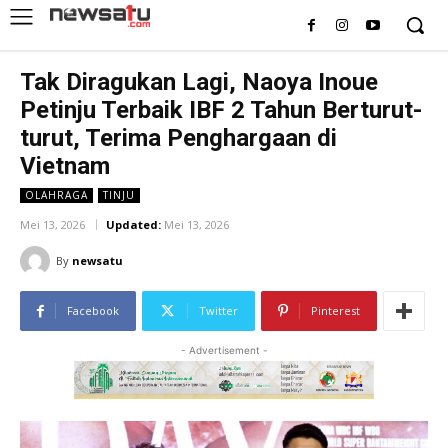
Tak Diragukan Lagi, Naoya Inoue
Petinju Terbaik IBF 2 Tahun Berturut-
turut, Terima Penghargaan di
Vietnam
OLAHRAGA
TINJU
Mei 13, 2026
Updated:
Mei 13, 2026
By
newsatu
Facebook
Twitter
Pinterest
- Advertisement -