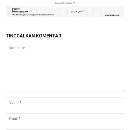
- Advertisement -
TINGGALKAN KOMENTAR
Komentar:
Na
Ema