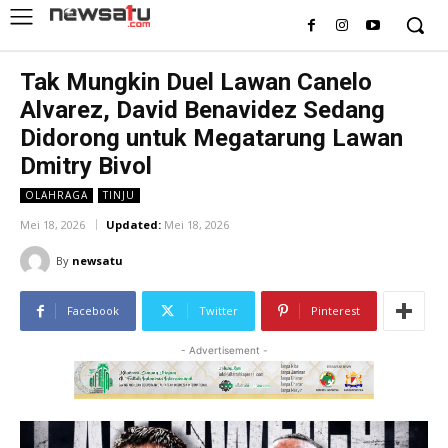
Tak Mungkin Duel Lawan Canelo
Alvarez, David Benavidez Sedang
Didorong untuk Megatarung Lawan
Dmitry Bivol
OLAHRAGA
TINJU
Mei 18, 2026
Updated:
Mei 18, 2026
By
newsatu
Facebook
Twitter
Pinterest
- Advertisement -