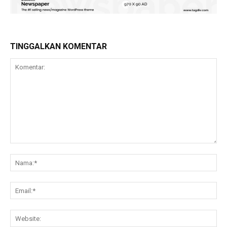
TINGGALKAN KOMENTAR
Komentar:
Na
Ema
Web