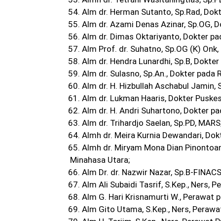
54. Alm dr. Herman Sutanto, Sp.Rad, Do
55. Alm dr. Azami Denas Azinar, Sp.OG, 
56. Alm dr. Dimas Oktariyanto, Dokter p
57. Alm Prof. dr. Suhatno, Sp.OG (K) On
58. Alm dr. Hendra Lunardhi, Sp.B, Dokter
59. Alm dr. Sulasno, Sp.An., Dokter pada 
60. Alm dr. H. Hizbullah Aschabul Jamin,
61. Alm dr. Lukman Haaris, Dokter Pusk
62. Alm dr. H. Andri Suhartono, Dokter p
63. Alm dr. Trihardjo Saelan, Sp.PD, MA
64. Almh dr. Meira Kurnia Dewandari, Do
65. Almh dr. Miryam Mona Dian Pinontoan
Minahasa Utara;
66. Alm Dr. dr. Nazwir Nazar, Sp.B-FINAC
67. Alm Ali Subaidi Tasrif, S.Kep., Ners
68. Alm G. Hari Krisnamurti W., Perawat
69. Alm Gito Utama, S.Kep., Ners, Peraw