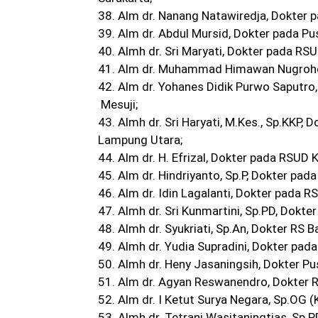
38. Alm dr. Nanang Natawiredja, Dokter 
39. Alm dr. Abdul Mursid, Dokter pada P
40. Almh dr. Sri Maryati, Dokter pada 
41. Alm dr. Muhammad Himawan Nugroho
42. Alm dr. Yohanes Didik Purwo Saputr
Mesuji;
43. Almh dr. Sri Haryati, M.Kes., Sp.KKP
Lampung Utara;
44. Alm dr. H. Efrizal, Dokter pada RSUD 
45. Alm dr. Hindriyanto, Sp.P, Dokter pad
46. Alm dr. Idin Lagalanti, Dokter pada 
47. Almh dr. Sri Kunmartini, Sp.PD, Dokt
48. Almh dr. Syukriati, Sp.An, Dokter RS B
49. Almh dr. Yudia Supradini, Dokter pad
50. Almh dr. Heny Jasaningsih, Dokter 
51. Alm dr. Agyan Reswanendro, Dokter R
52. Alm dr. I Ketut Surya Negara, Sp.OG
53. Almh dr. Tetrani Wasitaningtias, Sp.