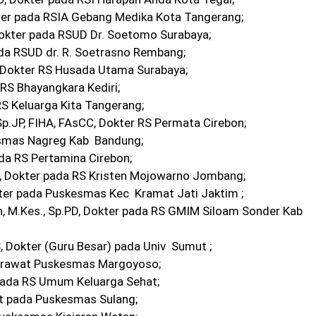
kter pada RSIA Gebang Medika Kota Tangerang;
Dokter pada RSUD Dr. Soetomo Surabaya;
ada RSUD dr. R. Soetrasno Rembang;
k, Dokter RS Husada Utama Surabaya;
 RS Bhayangkara Kediri;
RS Keluarga Kita Tangerang;
 Sp.JP, FIHA, FAsCC, Dokter RS Permata Cirebon;
esmas Nagreg Kab Bandung;
ada RS Pertamina Cirebon;
RS, Dokter pada RS Kristen Mojowarno Jombang;
kter pada Puskesmas Kec Kramat Jati Jaktim ;
, M.Kes., Sp.PD, Dokter pada RS GMIM Siloam Sonder Kab
S, Dokter (Guru Besar) pada Univ Sumut ;
, Perawat Puskesmas Margoyoso;
 pada RS Umum Keluarga Sehat;
at pada Puskesmas Sulang;