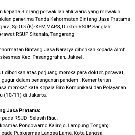
 kepada 3 orang perwakilan ahli waris yang mewakili
rwakilan penerima Tanda Kehormatan Bintang Jasa Pratama
Negara, Sp.OG (K)-KFM,MARS, Dokter RSUP Sanglah
Perawat RSUP Sitanala, Tangerang.
ehormatan Bintang Jasa Nararya diberikan kepada Almh
Puskesmas Kec Pesanggrahan, Jaksel .
 diberikan atas perjuang mereka para dokter, perawat,
ng gugur dalam penanganan pandemi. Kementerian
sa mereka,” kata Kepala Biro Komunikasi dan Pelayanan
 (10/11) di Jakarta.
ng Jasa Pratama:
er pada RSUD Selasih Riau;
Puskesmas Poncowarno Kalirejo, Lampung Tengah;
er pada Puskesmas Langsa Lama, Kota Langsa;