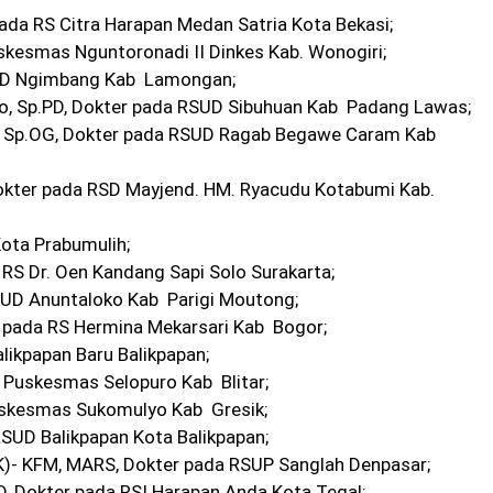
pada RS Citra Harapan Medan Satria Kota Bekasi;
uskesmas Nguntoronadi II Dinkes Kab. Wonogiri;
RSUD Ngimbang Kab Lamongan;
, Sp.PD, Dokter pada RSUD Sibuhuan Kab Padang Lawas;
o, Sp.OG, Dokter pada RSUD Ragab Begawe Caram Kab
, Dokter pada RSD Mayjend. HM. Ryacudu Kotabumi Kab.
Kota Prabumulih;
a RS Dr. Oen Kandang Sapi Solo Surakarta;
RSUD Anuntaloko Kab Parigi Moutong;
er pada RS Hermina Mekarsari Kab Bogor;
alikpapan Baru Balikpapan;
a Puskesmas Selopuro Kab Blitar;
Puskesmas Sukomulyo Kab Gresik;
SUD Balikpapan Kota Balikpapan;
 (K)- KFM, MARS, Dokter pada RSUP Sanglah Denpasar;
PD, Dokter pada RSI Harapan Anda Kota Tegal;