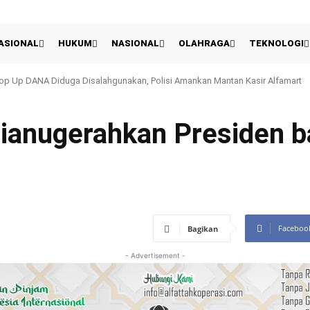
ASIONAL
HUKUM
NASIONAL
OLAHRAGA
TEKNOLOGI
Up DANA Diduga Disalahgunakan, Polisi Amankan Mantan Kasir Alfamart
Piala Presiden, Pelatih & Kapten Persib Petik Sisi Positif
ianugerahkan Presiden b
Faceboo
Bagikan
- Advertisement -