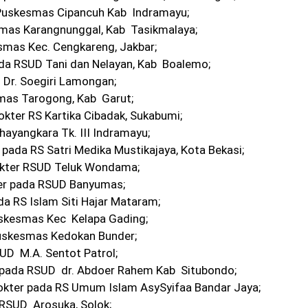
 Puskesmas Cipancuh Kab Indramayu;
esmas Karangnunggal, Kab Tasikmalaya;
kesmas Kec. Cengkareng, Jakbar;
pada RSUD Tani dan Nelayan, Kab Boalemo;
D Dr. Soegiri Lamongan;
smas Tarogong, Kab Garut;
kter RS Kartika Cibadak, Sukabumi;
Bhayangkara Tk. III Indramayu;
r pada RS Satri Medika Mustikajaya, Kota Bekasi;
Dokter RSUD Teluk Wondama;
ter pada RSUD Banyumas;
da RS Islam Siti Hajar Mataram;
uskesmas Kec Kelapa Gading;
 Puskesmas Kedokan Bunder;
SUD M.A. Sentot Patrol;
ter pada RSUD dr. Abdoer Rahem Kab Situbondo;
okter pada RS Umum Islam AsySyifaa Bandar Jaya;
a RSUD Arosuka, Solok;