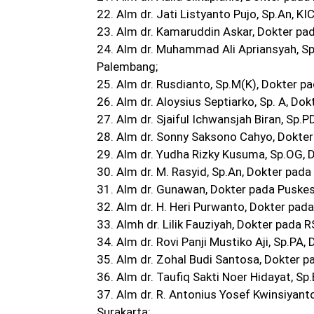
22. Alm dr. Jati Listyanto Pujo, Sp.An, 
23. Alm dr. Kamaruddin Askar, Dokter pa
24. Alm dr. Muhammad Ali Apriansyah, 
Palembang;
25. Alm dr. Rusdianto, Sp.M(K), Dokte
26. Alm dr. Aloysius Septiarko, Sp. A, D
27. Alm dr. Sjaiful Ichwansjah Biran, Sp.
28. Alm dr. Sonny Saksono Cahyo, Dokte
29. Alm dr. Yudha Rizky Kusuma, Sp.OG, 
30. Alm dr. M. Rasyid, Sp.An, Dokter pad
31. Alm dr. Gunawan, Dokter pada Puske
32. Alm dr. H. Heri Purwanto, Dokter p
33. Almh dr. Lilik Fauziyah, Dokter pad
34. Alm dr. Rovi Panji Mustiko Aji, Sp.P
35. Alm dr. Zohal Budi Santosa, Dokter 
36. Alm dr. Taufiq Sakti Noer Hidayat, S
37. Alm dr. R. Antonius Yosef Kwinsiyant
Surakarta;