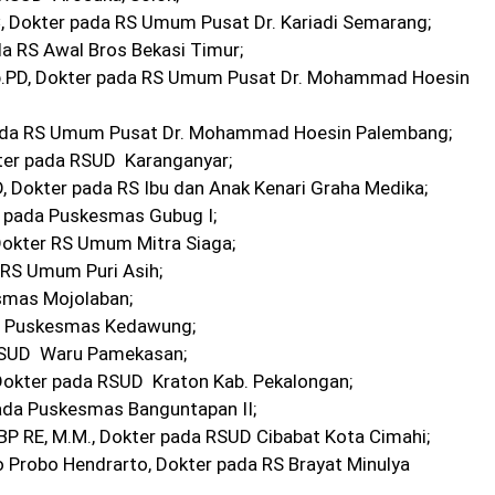
KIC, Dokter pada RS Umum Pusat Dr. Kariadi Semarang;
da RS Awal Bros Bekasi Timur;
Sp.PD, Dokter pada RS Umum Pusat Dr. Mohammad Hoesin
r pada RS Umum Pusat Dr. Mohammad Hoesin Palembang;
okter pada RSUD Karanganyar;
PD, Dokter pada RS Ibu dan Anak Kenari Graha Medika;
r pada Puskesmas Gubug I;
Dokter RS Umum Mitra Siaga;
a RS Umum Puri Asih;
smas Mojolaban;
ada Puskesmas Kedawung;
a RSUD Waru Pamekasan;
A, Dokter pada RSUD Kraton Kab. Pekalongan;
pada Puskesmas Banguntapan II;
p.BP RE, M.M., Dokter pada RSUD Cibabat Kota Cimahi;
o Probo Hendrarto, Dokter pada RS Brayat Minulya