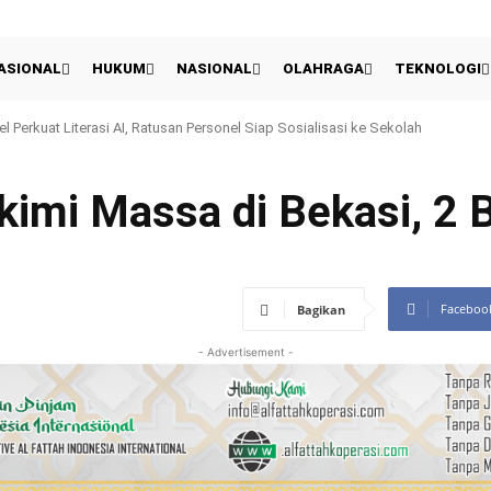
ASIONAL
HUKUM
NASIONAL
OLAHRAGA
TEKNOLOGI
Presiden 2026: Persija Kalahkan Arema 3-1 Dan Raih Peringkat Ketiga
kimi Massa di Bekasi, 2 
Faceboo
Bagikan
- Advertisement -