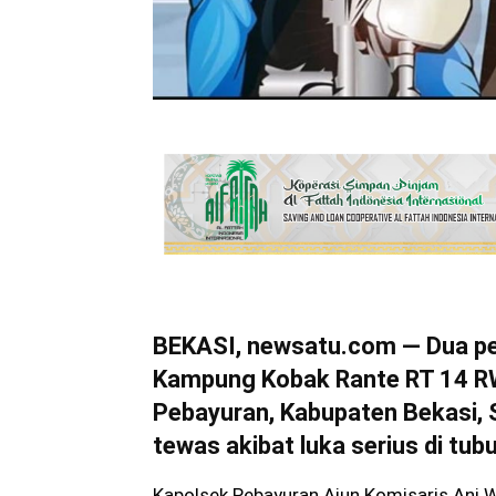
BEKASI, newsatu.com — Dua pel
Kampung Kobak Rante RT 14 R
Pebayuran, Kabupaten Bekasi, 
tewas akibat luka serius di tub
Kapolsek Pebayuran Ajun Komisaris Ani 