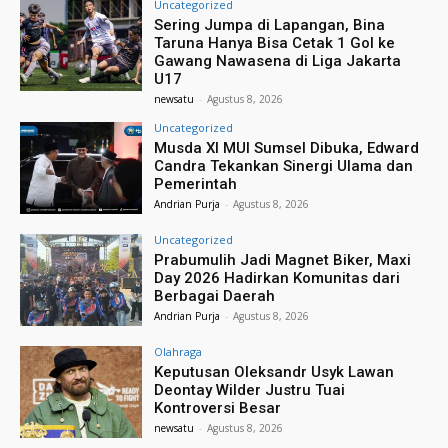
Uncategorized
Sering Jumpa di Lapangan, Bina
Taruna Hanya Bisa Cetak 1 Gol ke
Gawang Nawasena di Liga Jakarta
U17
newsatu
-
Agustus 8, 2026
Uncategorized
Musda XI MUI Sumsel Dibuka, Edward
Candra Tekankan Sinergi Ulama dan
Pemerintah
Andrian Purja
-
Agustus 8, 2026
Uncategorized
Prabumulih Jadi Magnet Biker, Maxi
Day 2026 Hadirkan Komunitas dari
Berbagai Daerah
Andrian Purja
-
Agustus 8, 2026
Olahraga
Keputusan Oleksandr Usyk Lawan
Deontay Wilder Justru Tuai
Kontroversi Besar
newsatu
-
Agustus 8, 2026