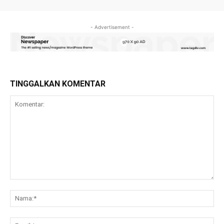
- Advertisement -
TINGGALKAN KOMENTAR
Komentar:
Na
Ema