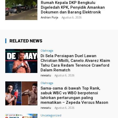
Rumah Kepala DKP Bengkulu
Digeledah KPK, Penyidik Amankan
Dokumen dan Barang Elektronik
Andrian Purja
-
Agustus 6, 2026
RELATED NEWS
Olahraga
Di Sela Persiapan Duel Lawan
Christian Mbilli, Canelo Alvarez Klaim
Tahu Cara Redam Terence Crawford
Dalam Rematch
newsatu
-
Agustus 6, 2026
Olahraga
Sama-sama di bawah Top Rank,
sabuk WBC vs WBO berpotensi
lahirkan pertarungan paling
mematikan – Zepeda Versus Mason
newsatu
-
Agustus 6, 2026
Uncategorized