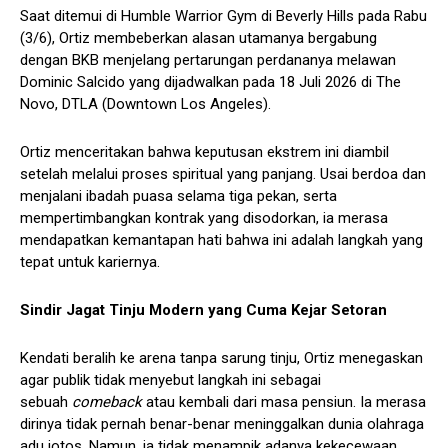
Saat ditemui di Humble Warrior Gym di Beverly Hills pada Rabu
(3/6), Ortiz membeberkan alasan utamanya bergabung
dengan BKB menjelang pertarungan perdananya melawan
Dominic Salcido yang dijadwalkan pada 18 Juli 2026 di The
Novo, DTLA (Downtown Los Angeles).
Ortiz menceritakan bahwa keputusan ekstrem ini diambil
setelah melalui proses spiritual yang panjang. Usai berdoa dan
menjalani ibadah puasa selama tiga pekan, serta
mempertimbangkan kontrak yang disodorkan, ia merasa
mendapatkan kemantapan hati bahwa ini adalah langkah yang
tepat untuk kariernya.
Sindir Jagat Tinju Modern yang Cuma Kejar Setoran
Kendati beralih ke arena tanpa sarung tinju, Ortiz menegaskan
agar publik tidak menyebut langkah ini sebagai
sebuah
comeback
atau kembali dari masa pensiun. Ia merasa
dirinya tidak pernah benar-benar meninggalkan dunia olahraga
adu jotos. Namun, ia tidak menampik adanya kekecewaan