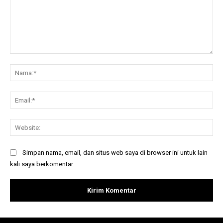
Komentar:
Na
Ema
Web
Simpan nama, email, dan situs web saya di browser ini untuk lain
kali saya berkomentar.