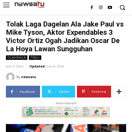
Tolak Laga Dagelan Ala Jake Paul vs
Mike Tyson, Aktor Expendables 3
Victor Ortiz Ogah Jadikan Oscar De
La Hoya Lawan Sungguhan
OLAHRAGA
TINJU
Juni 4, 2026
Updated:
Juni 4, 2026
By
newsatu
Facebook
Twitter
Pinterest
- Advertisement -