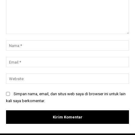
Komentar:
Na
Ema
Web
Simpan nama, email, dan situs web saya di browser ini untuk lain
kali saya berkomentar.