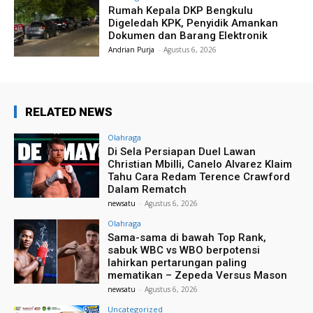
Rumah Kepala DKP Bengkulu
Digeledah KPK, Penyidik Amankan
Dokumen dan Barang Elektronik
Andrian Purja
-
Agustus 6, 2026
RELATED NEWS
Olahraga
Di Sela Persiapan Duel Lawan
Christian Mbilli, Canelo Alvarez Klaim
Tahu Cara Redam Terence Crawford
Dalam Rematch
newsatu
-
Agustus 6, 2026
Olahraga
Sama-sama di bawah Top Rank,
sabuk WBC vs WBO berpotensi
lahirkan pertarungan paling
mematikan – Zepeda Versus Mason
newsatu
-
Agustus 6, 2026
Uncategorized