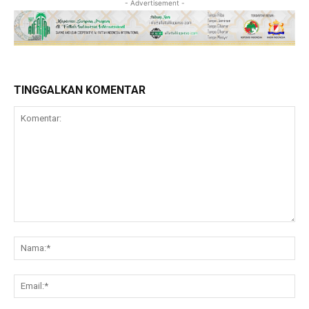
- Advertisement -
TINGGALKAN KOMENTAR
Komentar:
Na
Ema