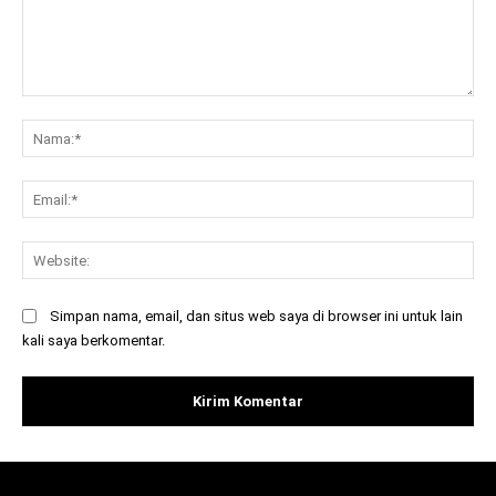
Komentar:
Na
Ema
Web
Simpan nama, email, dan situs web saya di browser ini untuk lain
kali saya berkomentar.