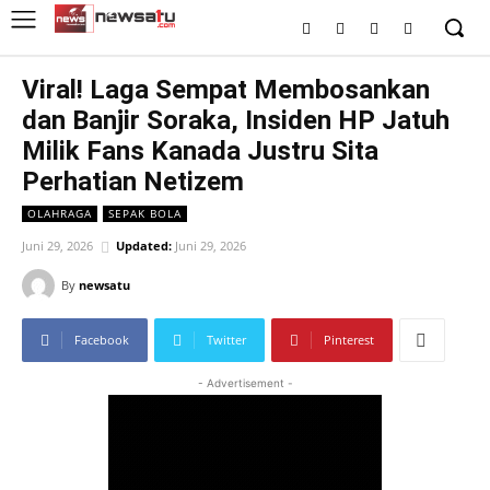
Viral! Laga Sempat Membosankan
dan Banjir Soraka, Insiden HP Jatuh
Milik Fans Kanada Justru Sita
Perhatian Netizem
OLAHRAGA
SEPAK BOLA
Juni 29, 2026
Updated:
Juni 29, 2026
By
newsatu
Facebook
Twitter
Pinterest
- Advertisement -