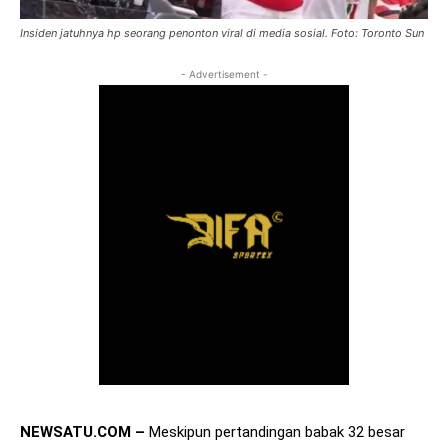
Insiden jatuhnya hp seorang penonton viral di media sosial. Foto: Toronto Sun
- Advertisement -
NEWSATU.COM –
Meskipun pertandingan babak 32 besar