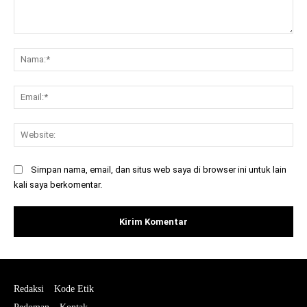
Komentar:
Na
Ema
Web
Simpan nama, email, dan situs web saya di browser ini untuk lain
kali saya berkomentar.
Redaksi
Kode Etik