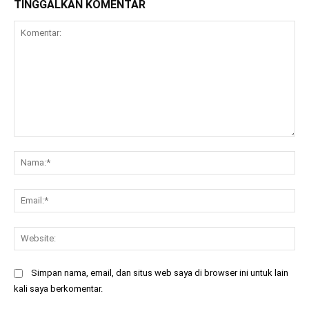
TINGGALKAN KOMENTAR
Komentar:
Na
Ema
Web
Simpan nama, email, dan situs web saya di browser ini untuk lain
kali saya berkomentar.