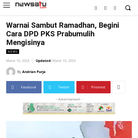
Warnai Sambut Ramadhan, Begini
Cara DPD PKS Prabumulih
Mengisinya
NEWS
Maret 10, 2024
Updated:
Maret 10, 2024
By
Andrian Purja
Facebook
Twitter
Pinterest
- Advertisement -