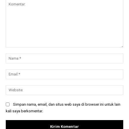
Komentar:
Na
Ema
Web
Simpan nama, email, dan situs web saya di browser ini untuk lain
kali saya berkomentar.