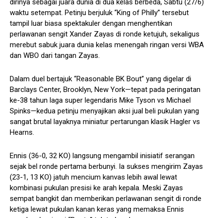
dirinya sebagai juara dunia di dua kelas berbeda, Sabtu (27/6)
waktu setempat. Petinju berjuluk “King of Philly” tersebut
tampil luar biasa spektakuler dengan menghentikan
perlawanan sengit Xander Zayas di ronde ketujuh, sekaligus
merebut sabuk juara dunia kelas menengah ringan versi WBA
dan WBO dari tangan Zayas.
Dalam duel bertajuk “Reasonable BK Bout” yang digelar di
Barclays Center, Brooklyn, New York—tepat pada peringatan
ke-38 tahun laga super legendaris Mike Tyson vs Michael
Spinks—kedua petinju menyajikan aksi jual beli pukulan yang
sangat brutal layaknya miniatur pertarungan klasik Hagler vs
Hearns.
Ennis (36-0, 32 KO) langsung mengambil inisiatif serangan
sejak bel ronde pertama berbunyi. Ia sukses mengirim Zayas
(23-1, 13 KO) jatuh mencium kanvas lebih awal lewat
kombinasi pukulan presisi ke arah kepala. Meski Zayas
sempat bangkit dan memberikan perlawanan sengit di ronde
ketiga lewat pukulan kanan keras yang memaksa Ennis