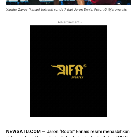
Xander Zayas (kanan) terhenti ronde 7 dari Jaron Ennis. Foto: IG @jaronennis
- Advertisement -
NEWSATU.COM
— Jaron “Boots” Ennais resmi menasbihkan