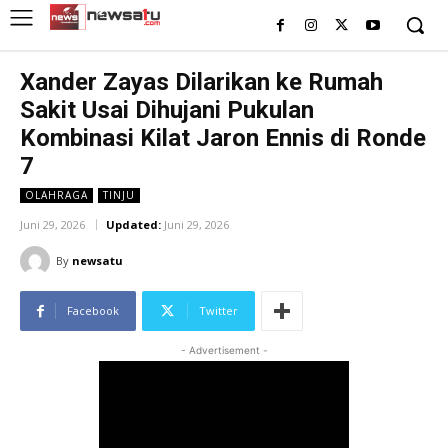
Xander Zayas Dilarikan ke Rumah
Sakit Usai Dihujani Pukulan
Kombinasi Kilat Jaron Ennis di Ronde
7
OLAHRAGA
TINJU
Juni 29, 2026
Updated:
Juni 29, 2026
By
newsatu
Facebook
Twitter
- Advertisement -