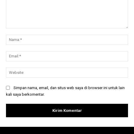
Komentar:
Na
Ema
Web
Simpan nama, email, dan situs web saya di browser ini untuk lain
kali saya berkomentar.