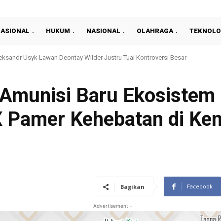
NASIONAL
HUKUM
NASIONAL
OLAHRAGA
TEKNOLO
ndr Usyk Lawan Deontay Wilder Justru Tuai Kontroversi Besar
y Nasril Lepas 36 Capaskibraka Masuk Desa Bahagia
: Amunisi Baru Ekosiste
 Pamer Kehebatan di Ke
Facebook
Bagikan
- Advertisement -