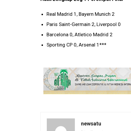
Real Madrid 1, Bayern Munich 2
Paris Saint-Germain 2, Liverpool 0
Barcelona 0, Atletico Madrid 2
Sporting CP 0, Arsenal 1***
newsatu