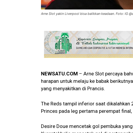
Arne Slot yakin Liverpool bisa balikkan keadaan. Foto: IG 
NEWSATU.COM
– Arne Slot percaya bah
harapan untuk melaju ke babak berikutny
yang menyakitkan di Prancis.
The Reds tampil inferior saat dikalahkan 
Princes pada leg pertama perempat final
Desire Doue mencetak gol pembuka yang 