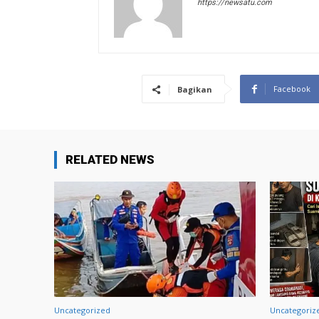
https://newsatu.com
Facebook
Bagikan
RELATED NEWS
Uncategorized
Uncategoriz