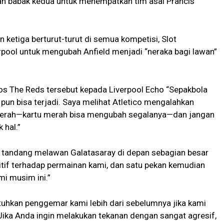
an babak kedua untuk menempatkan tim asal Prancis
ketiga berturut-turut di semua kompetisi, Slot
pool untuk mengubah Anfield menjadi “neraka bagi lawan”
 bos The Reds tersebut kepada Liverpool Echo “Sepakbola
 pun bisa terjadi. Saya melihat Atletico mengalahkan
 merah—kartu merah bisa mengubah segalanya—dan jangan
 hal.”
n tandang melawan Galatasaray di depan sebagian besar
ositif terhadap permainan kami, dan satu pekan kemudian
i musim ini.”
tuhkan penggemar kami lebih dari sebelumnya jika kami
Jika Anda ingin melakukan tekanan dengan sangat agresif,