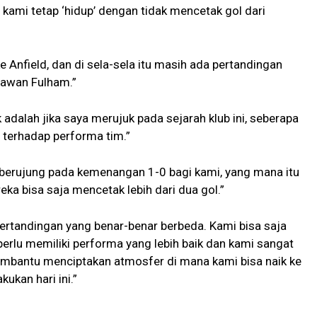
ami tetap ‘hidup’ dengan tidak mencetak gol dari
nfield, dan di sela-sela itu masih ada pertandingan
lawan Fulham.”
adalah jika saya merujuk pada sejarah klub ini, seberapa
 terhadap performa tim.”
g berujung pada kemenangan 1-0 bagi kami, yang mana itu
ereka bisa saja mencetak lebih dari dua gol.”
pertandingan yang benar-benar berbeda. Kami bisa saja
perlu memiliki performa yang lebih baik dan kami sangat
antu menciptakan atmosfer di mana kami bisa naik ke
kukan hari ini.”