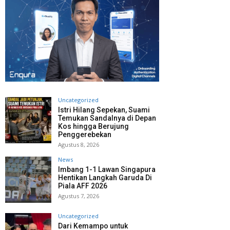
Uncategorized
Istri Hilang Sepekan, Suami
Temukan Sandalnya di Depan
Kos hingga Berujung
Penggerebekan
Agustus 8, 2026
News
Imbang 1-1 Lawan Singapura
Hentikan Langkah Garuda Di
Piala AFF 2026
Agustus 7, 2026
Uncategorized
Dari Kemampo untuk