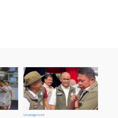
Uncategorized