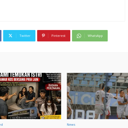
Twitter
Pinterest
WhatsApp
ed
News