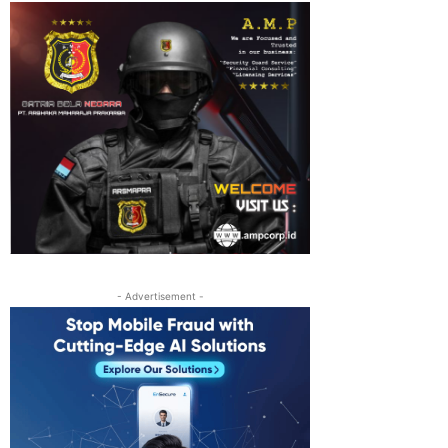
- Advertisement -