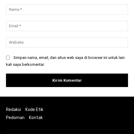
Komentar:
Na
Ema
Web
Simpan nama, email, dan situs web saya di browser ini untuk lain
kali saya berkomentar.
Redaksi
Kode Etik
Pedoman
Kontak