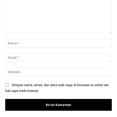
Komentar:
Na
Ema
Web
Simpan nama, email, dan situs web saya di browser ini untuk lain
kali saya berkomentar.