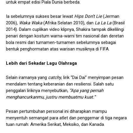
untuk empat edisi Piala Dunia berbeda.
Ia sebelumnya sukses besar lewat
Hips Don’t Lie
(Jerman
2006),
Waka Waka
(Afrika Selatan 2010), dan
La La La
(Brasil
2014). Dalam cuplikan video klipnya, Shakira tampak dikelilingi
penari dengan kostum warna-warni tim nasional dan deretan
bola resmi dari turnamen-turnamen sebelumnya sebagai
bentuk penghormatan atas warisan musiknya di FIFA.
Lebih dari Sekadar Lagu Olahraga
Selain iramanya yang
catchy
, lirik “Dai Dai” menyimpan pesan
mendalam tentang keberanian dan resiliensi. Salah satu
penggalan liriknya menyebutkan,
“Apa yang pernah
menghancurkanmu, justru membuatmu kuat.”
Pesan pertumbuhan personal ini diharapkan mampu
menyentuh semangat para atlet dan penggemar di tiga negara
tuan rumah: Amerika Serikat, Meksiko, dan Kanada.