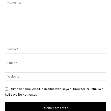
Komentar:
Na
Ema
Web
Simpan nama, email, dan situs web saya di browser ini untuk lain
kali saya berkomentar.