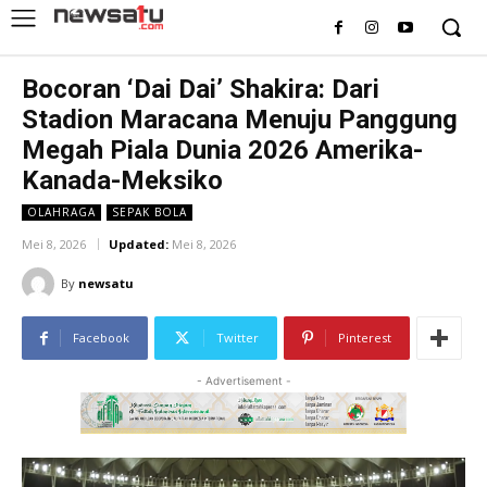
Bocoran ‘Dai Dai’ Shakira: Dari
Stadion Maracana Menuju Panggung
Megah Piala Dunia 2026 Amerika-
Kanada-Meksiko
OLAHRAGA
SEPAK BOLA
Mei 8, 2026
Updated:
Mei 8, 2026
By
newsatu
Facebook
Twitter
Pinterest
- Advertisement -