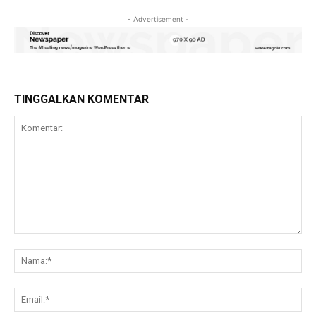
- Advertisement -
TINGGALKAN KOMENTAR
Komentar:
Na
Ema