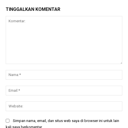
TINGGALKAN KOMENTAR
Komentar:
Na
Ema
Web
Simpan nama, email, dan situs web saya di browser ini untuk lain
kali saya berkomentar.