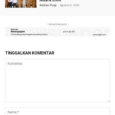
Andrian Purja
-
Agustus 6, 2026
- Advertisement -
TINGGALKAN KOMENTAR
Komentar:
Na