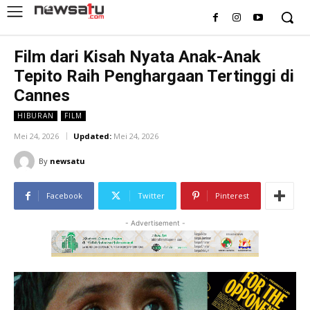
Film dari Kisah Nyata Anak-Anak
Tepito Raih Penghargaan Tertinggi di
Cannes
HIBURAN
FILM
Mei 24, 2026
Updated:
Mei 24, 2026
By
newsatu
Facebook
Twitter
Pinterest
- Advertisement -