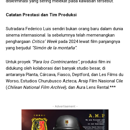
diskriminasi yang sering melekat pada kawasan tersebut.
Catatan Prestasi dan Tim Produksi
Sutradara Federico Luis sendiri bukan orang baru dalam dunia
sinema internasional. Ia sebelumnya telah memenangkan
penghargaan
Critics’ Week
pada 2024 lewat film panjangnya
yang berjudul
“Simón de la montaña”
.
Untuk proyek
“Para los Contrincantes”
, produksi film ini
didukung oleh kolaborasi dari banyak studio besar, di
antaranya Planta, Cárcava, Fiasco, Deptford, dan Les Films du
Worso; Estudios Churubusco Azteca; Arsip Film Nasional Cile
(
Chilean National Film Archive
); dan Aura Lens Rental.***
- Advertisement -