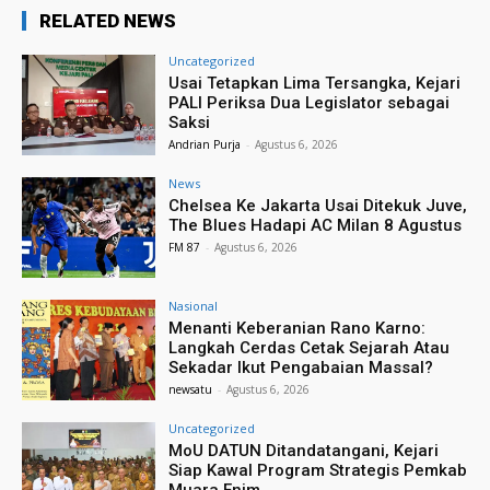
RELATED NEWS
Uncategorized
Usai Tetapkan Lima Tersangka, Kejari
PALI Periksa Dua Legislator sebagai
Saksi
Andrian Purja
-
Agustus 6, 2026
News
Chelsea Ke Jakarta Usai Ditekuk Juve,
The Blues Hadapi AC Milan 8 Agustus
FM 87
-
Agustus 6, 2026
Nasional
Menanti Keberanian Rano Karno:
Langkah Cerdas Cetak Sejarah Atau
Sekadar Ikut Pengabaian Massal?
newsatu
-
Agustus 6, 2026
Uncategorized
MoU DATUN Ditandatangani, Kejari
Siap Kawal Program Strategis Pemkab
Muara Enim