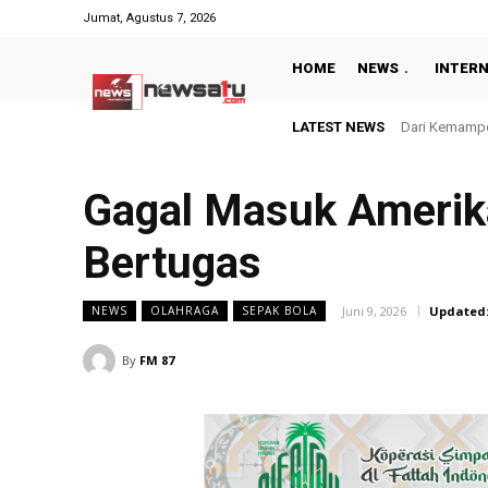
Jumat, Agustus 7, 2026
HOME
NEWS
INTER
LATEST NEWS
Bangun Pelaya
Gagal Masuk Amerika 
Bertugas
Juni 9, 2026
Updated
NEWS
OLAHRAGA
SEPAK BOLA
By
FM 87