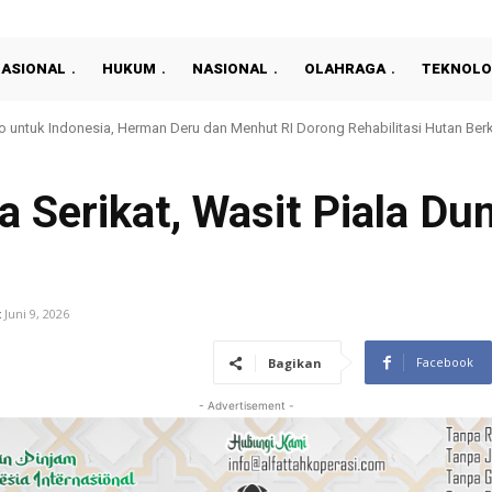
NASIONAL
HUKUM
NASIONAL
OLAHRAGA
TEKNOLO
nan Pertanahan yang Profesional, Kantah Prabumulih Gelar Sosialisasi
Serikat, Wasit Piala Dun
:
Juni 9, 2026
Facebook
Bagikan
- Advertisement -