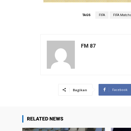
TAGS
FIFA
FIFA Match
FM 87
Facebook
Bagikan
RELATED NEWS