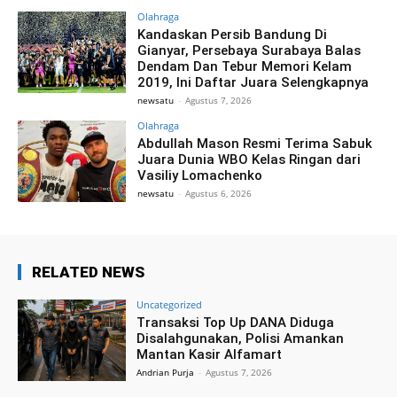
Olahraga
Kandaskan Persib Bandung Di
Gianyar, Persebaya Surabaya Balas
Dendam Dan Tebur Memori Kelam
2019, Ini Daftar Juara Selengkapnya
newsatu
-
Agustus 7, 2026
Olahraga
Abdullah Mason Resmi Terima Sabuk
Juara Dunia WBO Kelas Ringan dari
Vasiliy Lomachenko
newsatu
-
Agustus 6, 2026
RELATED NEWS
Uncategorized
Transaksi Top Up DANA Diduga
Disalahgunakan, Polisi Amankan
Mantan Kasir Alfamart
Andrian Purja
-
Agustus 7, 2026