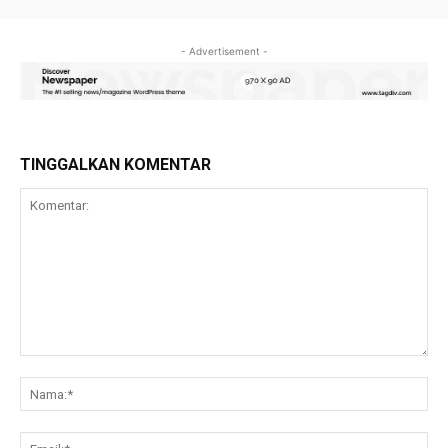
- Advertisement -
TINGGALKAN KOMENTAR
Komentar:
Na
Ema