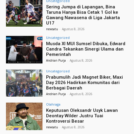
Uncategorized
Sering Jumpa di Lapangan, Bina
Taruna Hanya Bisa Cetak 1 Gol ke
Gawang Nawasena di Liga Jakarta
U17
newsatu
-
Agustus 8, 2026
Uncategorized
Musda XI MUI Sumsel Dibuka, Edward
Candra Tekankan Sinergi Ulama dan
Pemerintah
Andrian Purja
-
Agustus 8, 2026
Uncategorized
Prabumulih Jadi Magnet Biker, Maxi
Day 2026 Hadirkan Komunitas dari
Berbagai Daerah
Andrian Purja
-
Agustus 8, 2026
Olahraga
Keputusan Oleksandr Usyk Lawan
Deontay Wilder Justru Tuai
Kontroversi Besar
newsatu
-
Agustus 8, 2026