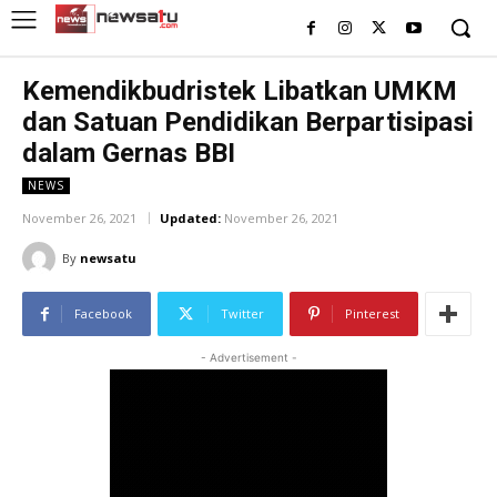
Kemendikbudristek Libatkan UMKM
dan Satuan Pendidikan Berpartisipasi
dalam Gernas BBI
NEWS
November 26, 2021
Updated:
November 26, 2021
By
newsatu
Facebook
Twitter
Pinterest
- Advertisement -