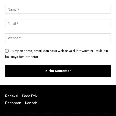
Komentar:
Na
Ema
Web
Simpan nama, email, dan situs web saya di browser ini untuk lain
kali saya berkomentar.
Redaksi
Kode Etik
Pedoman
Kontak