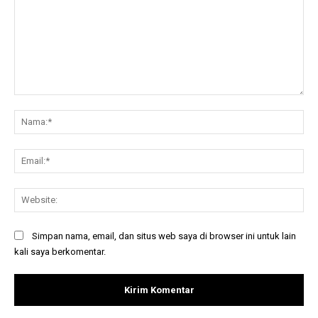
Komentar:
Na
Ema
Web
Simpan nama, email, dan situs web saya di browser ini untuk lain
kali saya berkomentar.