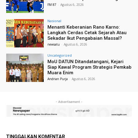
FM 87
-
Agustus 6, 2026
Nasional
Menanti Keberanian Rano Karno:
Langkah Cerdas Cetak Sejarah Atau
Sekadar Ikut Pengabaian Massal?
newsatu
-
Agustus 6, 2026
Uncategorized
MoU DATUN Ditandatangani, Kejari
Siap Kawal Program Strategis Pemkab
Muara Enim
Andrian Purja
-
Agustus 6, 2026
- Advertisement -
TINGGALKAN KOMENTAR