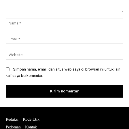
Komentar:
Na
Ema
Web
Simpan nama, email, dan situs web saya di browser ini untuk lain
kali saya berkomentar.
Redaksi
Kode Etik
Pedoman
Kontak