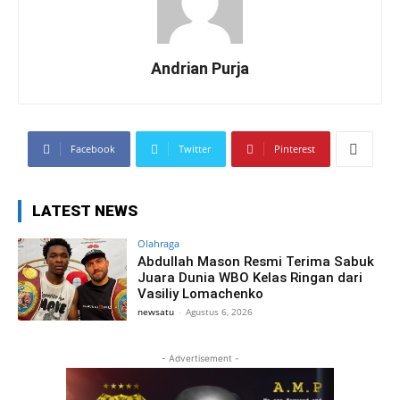
Andrian Purja
Facebook
Twitter
Pinterest
LATEST NEWS
Olahraga
Abdullah Mason Resmi Terima Sabuk
Juara Dunia WBO Kelas Ringan dari
Vasiliy Lomachenko
newsatu
-
Agustus 6, 2026
- Advertisement -