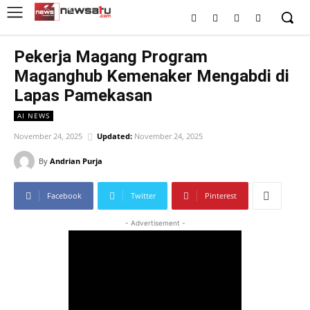
Pekerja Magang Program
Maganghub Kemenaker Mengabdi di
Lapas Pamekasan
AI NEWS
November 24, 2025
Updated:
November 24, 2025
By
Andrian Purja
Facebook
Twitter
Pinterest
- Advertisement -