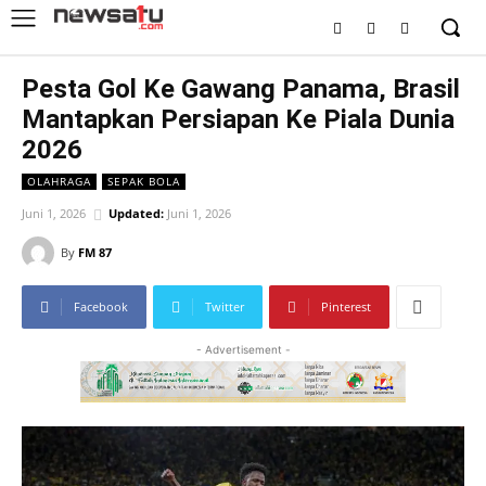
Pesta Gol Ke Gawang Panama, Brasil
Mantapkan Persiapan Ke Piala Dunia
2026
OLAHRAGA
SEPAK BOLA
Juni 1, 2026
Updated:
Juni 1, 2026
By
FM 87
Facebook
Twitter
Pinterest
- Advertisement -