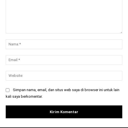
Komentar:
Na
Ema
Web
Simpan nama, email, dan situs web saya di browser ini untuk lain
kali saya berkomentar.