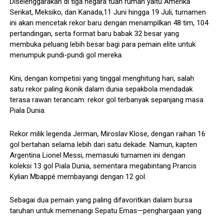
Diselenggarakan di tiga negara tuan rumah yaitu Amerika
Serikat, Meksiko, dan Kanada,11 Juni hingga 19 Juli, turnamen
ini akan mencetak rekor baru dengan menampilkan 48 tim, 104
pertandingan, serta format baru babak 32 besar yang
membuka peluang lebih besar bagi para pemain elite untuk
menumpuk pundi-pundi gol mereka.
Kini, dengan kompetisi yang tinggal menghitung hari, salah
satu rekor paling ikonik dalam dunia sepakbola mendadak
terasa rawan terancam: rekor gol terbanyak sepanjang masa
Piala Dunia.
Rekor milik legenda Jerman, Miroslav Klose, dengan raihan 16
gol bertahan selama lebih dari satu dekade. Namun, kapten
Argentina Lionel Messi, memasuki turnamen ini dengan
koleksi 13 gol Piala Dunia, sementara megabintang Prancis
Kylian Mbappé membayangi dengan 12 gol.
Sebagai dua pemain yang paling difavoritkan dalam bursa
taruhan untuk memenangi Sepatu Emas—penghargaan yang