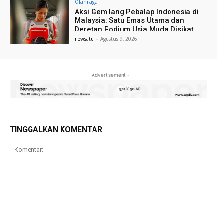
Olahraga
Aksi Gemilang Pebalap Indonesia di
Malaysia: Satu Emas Utama dan
Deretan Podium Usia Muda Disikat
newsatu
-
Agustus 9, 2026
- Advertisement -
TINGGALKAN KOMENTAR