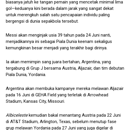
biasanya jatuh ke tangan pemain yang mencetak minimal lima
gol—keduanya kini berada dalam jarak yang sangat dekat
untuk merengkuh salah satu pencapaian individu paling
bergengsi di dunia sepakbola tersebut.
Messi akan menginjak usia 39 tahun pada 24 Juni nanti,
menjadikannya ini sebagai Piala Dunia keenam sekaligus
kemungkinan besar menjadi yang terakhir bagi dirinya.
Ia akan memimpin sang juara bertahan, Argentina, yang
tergabung di Grup J bersama Austria, Aljazair, dan tim debutan
Piala Dunia, Yordania.
Argentina akan membuka kampanye mereka melawan Aljazair
pada 16 Juni di GEHA Field yang terletak di Arrowhead
Stadium, Kansas City, Missouri.
Albiceleste
kemudian bakal menantang Austria pada 22 Juni
di AT&T Stadium, Arlington, Texas, sebelum menutup fase
grup melawan Yordania pada 27 Juni yang juga digelar di