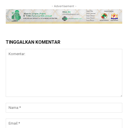
- Advertisement -
TINGGALKAN KOMENTAR
Komentar:
Na
Ema