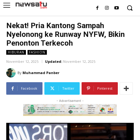
Nekat! Pria Kantong Sampah
Nyelonong ke Runway NYFW, Bikin
Penonton Terkecoh
HIBURAN
FASHION
November 12, 2025
Updated:
November 12, 2025
By
Muhammad Panber
Facebook
Twitter
Pinterest
- Advertisement -