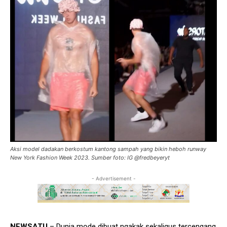
Aksi model dadakan berkostum kantong sampah yang bikin heboh runway
New York Fashion Week 2023. Sumber foto: IG @fredbeyeryt
- Advertisement -
NEWSATU
– Dunia mode dibuat ngakak sekaligus tercengang