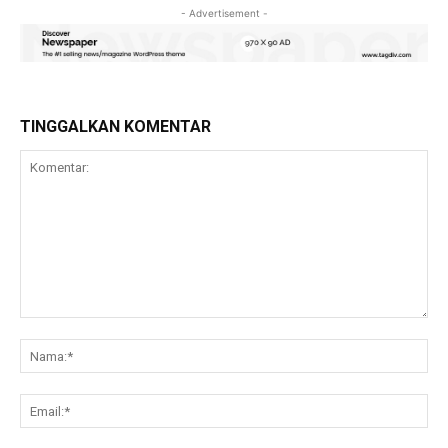
- Advertisement -
TINGGALKAN KOMENTAR
Komentar:
Na
Ema