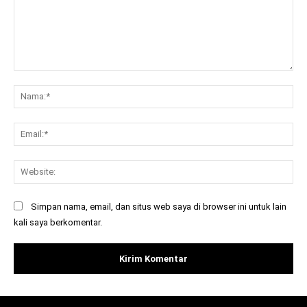
Komentar:
Na
Ema
Web
Simpan nama, email, dan situs web saya di browser ini untuk lain
kali saya berkomentar.