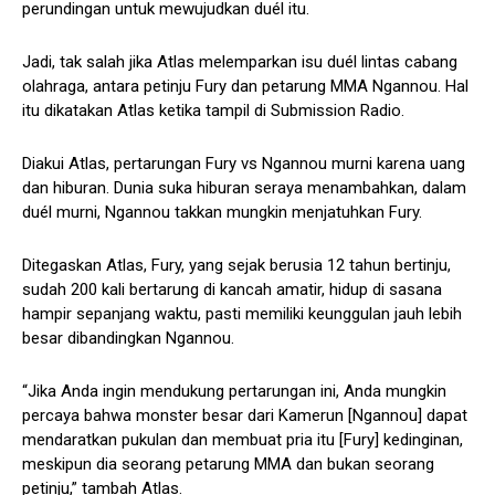
perundingan untuk mewujudkan duél itu.
Jadi, tak salah jika Atlas melemparkan isu duél lintas cabang
olahraga, antara petinju Fury dan petarung MMA Ngannou. Hal
itu dikatakan Atlas ketika tampil di Submission Radio.
Diakui Atlas, pertarungan Fury vs Ngannou murni karena uang
dan hiburan. Dunia suka hiburan seraya menambahkan, dalam
duél murni, Ngannou takkan mungkin menjatuhkan Fury.
Ditegaskan Atlas, Fury, yang sejak berusia 12 tahun bertinju,
sudah 200 kali bertarung di kancah amatir, hidup di sasana
hampir sepanjang waktu, pasti memiliki keunggulan jauh lebih
besar dibandingkan Ngannou.
“Jika Anda ingin mendukung pertarungan ini, Anda mungkin
percaya bahwa monster besar dari Kamerun [Ngannou] dapat
mendaratkan pukulan dan membuat pria itu [Fury] kedinginan,
meskipun dia seorang petarung MMA dan bukan seorang
petinju,” tambah Atlas.