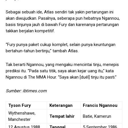
Sebagai sebuah ide, Atlas sendiri tak yakin pertarungan ini
akan diwujudkan. Pasalnya, seberapa pun hebatnya Ngannou,
basis tinjunya jauh di bawah Fury dan karenanya pertarungan
takkan berjalan kompetitif.
“Fury punya paket cukup komplet, selain punya keuntungan
bertahun-tahun bertinju,” tambah Atlas.
Tak berarti Ngannou, yang mengaku mencintai tinju, menepis
prediksi itu. “Pada satu titik, saya akan kejar uang itu,” kata
Ngannou di The MMA Hour. “Saya akan [duél] tinju itu pasti.”
Sumber: ibtimes.com
Tyson Fury
Keterangan
Francis Ngannou
Wythenshawe,
Tempat lahir
Batie, Kamerun
Manchester
12 Agustus 1988
Tanggal
5 September 1986