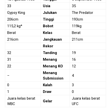
33
Usia
35
Gypsy King
Julukan
The Predator
206cm
Tinggi
193cm
115,2 kg*
Bobot
119kg
Berat
Kelas
Berat
216cm
Jangkauan
211cm
Rekor
32
Tanding
19
31
Menang
16
22
Menang KO
12
Menang
–
4
Submission
0
Kalah
3
1
Draw
0
Juara kelas berat
Juara kelas berat
Gelar
WBC
UFC