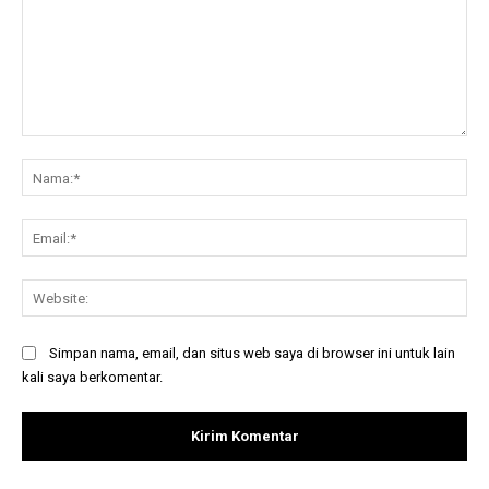
Komentar:
Na
Ema
Web
Simpan nama, email, dan situs web saya di browser ini untuk lain
kali saya berkomentar.