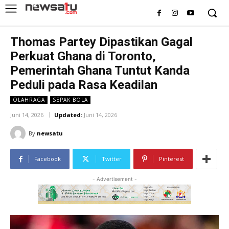
Thomas Partey Dipastikan Gagal
Perkuat Ghana di Toronto,
Pemerintah Ghana Tuntut Kanda
Peduli pada Rasa Keadilan
OLAHRAGA
SEPAK BOLA
Juni 14, 2026
Updated:
Juni 14, 2026
By
newsatu
Facebook
Twitter
Pinterest
- Advertisement -