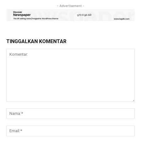
- Advertisement -
TINGGALKAN KOMENTAR
Komentar:
Na
Ema