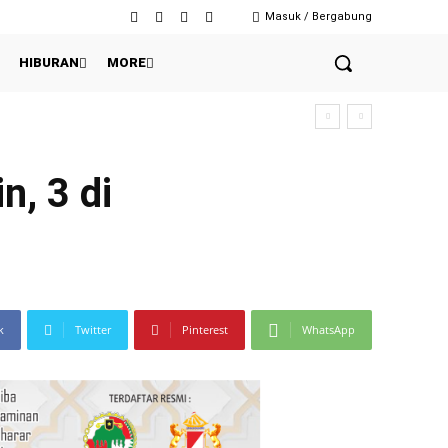
Masuk / Bergabung
HIBURAN
MORE
n, 3 di
k
Twitter
Pinterest
WhatsApp