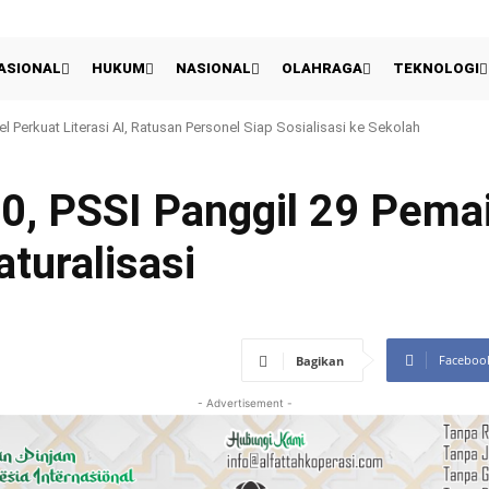
ASIONAL
HUKUM
NASIONAL
OLAHRAGA
TEKNOLOGI
Presiden 2026: Persija Kalahkan Arema 3-1 Dan Raih Peringkat Ketiga
0, PSSI Panggil 29 Pemai
turalisasi
Faceboo
Bagikan
- Advertisement -