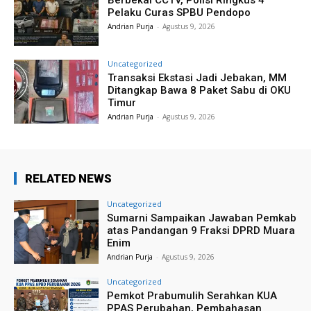
Berbekal CCTV, Polisi Ringkus 4
Pelaku Curas SPBU Pendopo
Andrian Purja
-
Agustus 9, 2026
Uncategorized
Transaksi Ekstasi Jadi Jebakan, MM
Ditangkap Bawa 8 Paket Sabu di OKU
Timur
Andrian Purja
-
Agustus 9, 2026
RELATED NEWS
Uncategorized
Sumarni Sampaikan Jawaban Pemkab
atas Pandangan 9 Fraksi DPRD Muara
Enim
Andrian Purja
-
Agustus 9, 2026
Uncategorized
Pemkot Prabumulih Serahkan KUA
PPAS Perubahan, Pembahasan