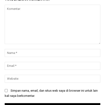
Komentar:
Na
Ema
Web
Simpan nama, email, dan situs web saya di browser ini untuk lain
kali saya berkomentar.