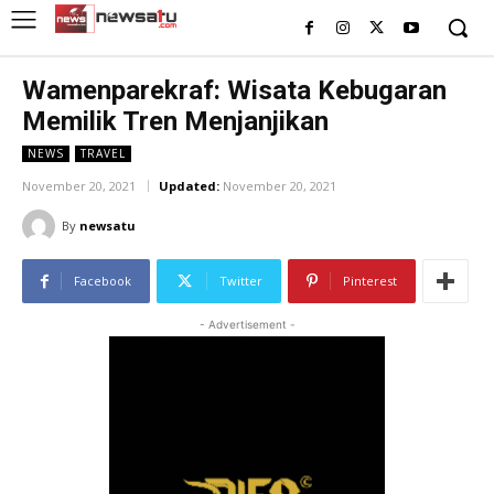
Wamenparekraf: Wisata Kebugaran
Memilik Tren Menjanjikan
NEWS
TRAVEL
November 20, 2021
Updated:
November 20, 2021
By
newsatu
Facebook
Twitter
Pinterest
- Advertisement -