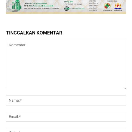
TINGGALKAN KOMENTAR
Komentar:
Na
Ema
Web