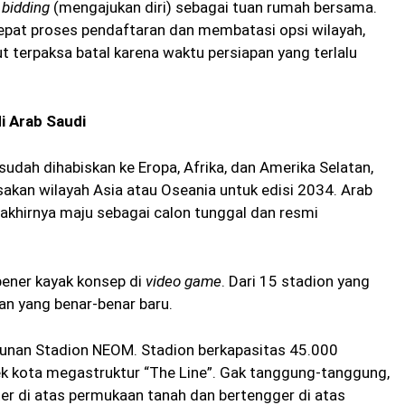
t
bidding
(mengajukan diri) sebagai tuan rumah bersama.
at proses pendaftaran dan membatasi opsi wilayah,
t terpaksa batal karena waktu persiapan yang terlalu
i Arab Saudi
udah dihabiskan ke Eropa, Afrika, dan Amerika Selatan,
akan wilayah Asia atau Oseania untuk edisi 2034. Arab
 akhirnya maju sebagai calon tunggal dan resmi
bener kayak konsep di
video game
. Dari 15 stadion yang
an yang benar-benar baru.
gunan Stadion NEOM. Stadion berkapasitas 45.000
yek kota megastruktur “The Line”. Gak tanggung-tanggung,
er di atas permukaan tanah dan bertengger di atas