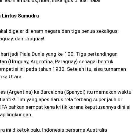
lebih ambisius, ribet, sekaligus di luar nalar.
a Lintas Samudra
akal digelar di enam negara dan tiga benua sekaligus:
raguay, dan Uruguay!
ari jadi Piala Dunia yang ke-100. Tiga pertandingan
tan (Uruguay, Argentina, Paraguay) sebagai bentuk
petisi ini pada tahun 1930. Setelah itu, sisa turnamen
ika Utara.
es (Argentina) ke Barcelona (Spanyol) itu memakan waktu
ntik! Tim yang apes harus rela terbang super jauh di
IFA bahkan sempat kena kritik karena keputusannya dinilai
ap lingkungan.
 ini diketok palu, Indonesia bersama Australia