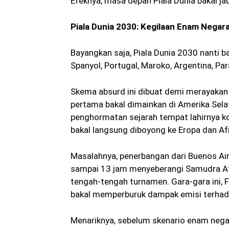
Efeknya, masa depan Piala Dunia bakal jauh 
Piala Dunia 2030: Kegilaan Enam Negar
Bayangkan saja, Piala Dunia 2030 nanti b
Spanyol, Portugal, Maroko, Argentina, Pa
Skema absurd ini dibuat demi merayakan h
pertama bakal dimainkan di Amerika Sela
penghormatan sejarah tempat lahirnya kom
bakal langsung diboyong ke Eropa dan Afr
Masalahnya, penerbangan dari Buenos Air
sampai 13 jam menyeberangi Samudra Atla
tengah-tengah turnamen. Gara-gara ini, F
bakal memperburuk dampak emisi terhad
Menariknya, sebelum skenario enam negara