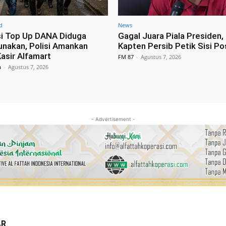
d
News
i Top Up DANA Diduga
Gagal Juara Piala Presiden, 
unakan, Polisi Amankan
Kapten Persib Petik Sisi Pos
asir Alfamart
FM 87
-
Agustus 7, 2026
a
-
Agustus 7, 2026
- Advertisement -
AR