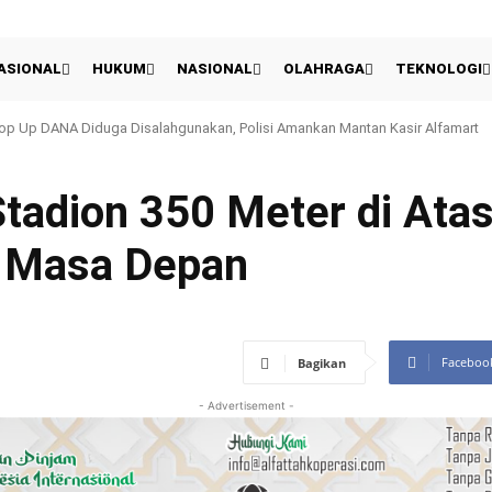
ASIONAL
HUKUM
NASIONAL
OLAHRAGA
TEKNOLOGI
Piala Presiden, Pelatih & Kapten Persib Petik Sisi Positif
Stadion 350 Meter di Ata
a Masa Depan
Faceboo
Bagikan
- Advertisement -